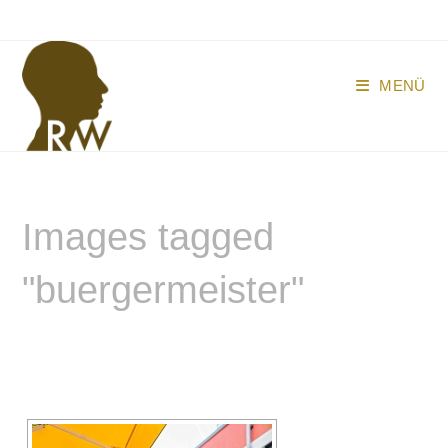
Zum
Inhalt
springen
MENÜ
Images tagged
"buergermeister"