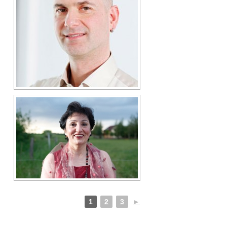
1
2
3
►