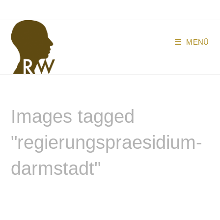
Zum
Inhalt
springen
MENÜ
Images tagged
"regierungspraesidium-
darmstadt"